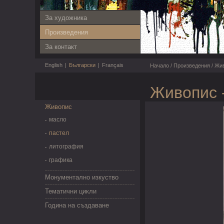
За художника
Произведения
За контакт
English
|
Български
|
Français
Начало
/
Произведения
/
Жи
Живопис 
Живопис
масло
пастел
литография
графика
Монументално изкуство
Тематични цикли
Година на създаване