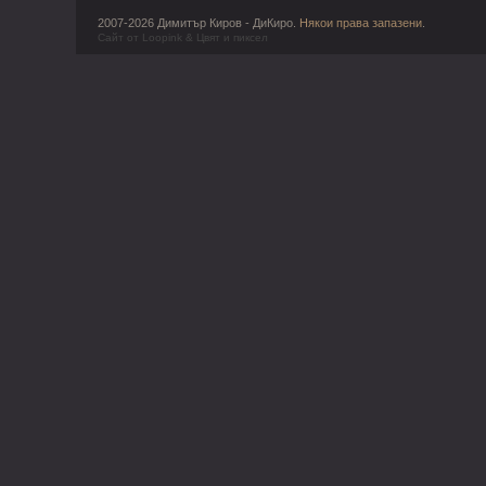
2007-2026 Димитър Киров - ДиКиро.
Някои права запазени
.
Сайт от
Loopink
&
Цвят и пиксел