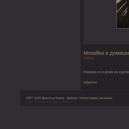
Мозайка и домаш
(2004)
Намира се в дома на худож
обратно
2007-2026 Димитър Киров - ДиКиро.
Някои права запазени
.
Сайт от
Loopink
&
Цвят и пиксел