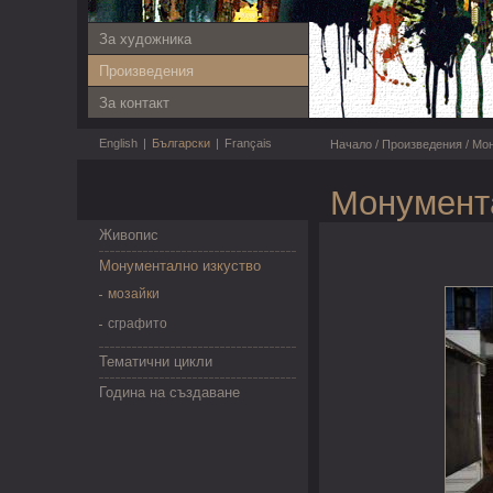
За художника
Произведения
За контакт
English
|
Български
|
Français
Начало
/
Произведения
/
Мон
Монумента
Живопис
Монументално изкуство
мозайки
сграфито
Тематични цикли
Година на създаване