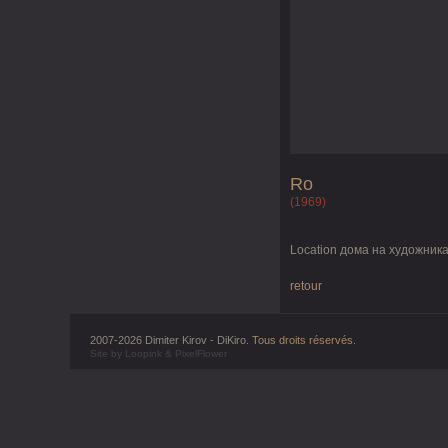
Ro
(1969)
Location дома на художник
retour
2007-2026 Dimiter Kirov - DiKiro.
Tous droits réservés
.
Site by
Loopink
&
PixelFlower