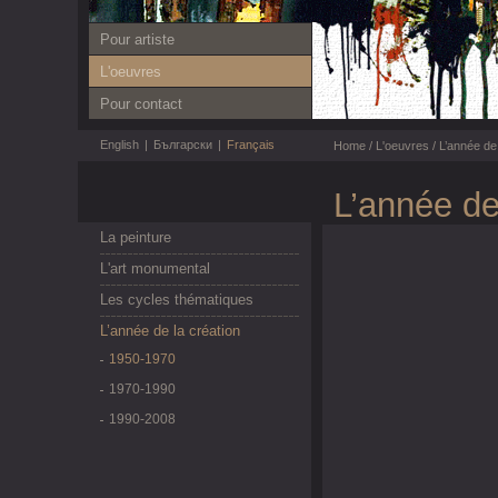
Pour artiste
L'oeuvres
Pour contact
English
|
Български
|
Français
Home
/
L'oeuvres
/
L’année de 
L’année de
La peinture
L'art monumental
Les cycles thématiques
L’année de la création
1950-1970
1970-1990
1990-2008