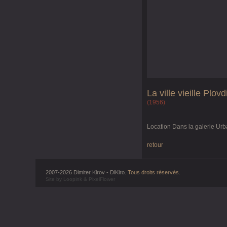
La ville vieille Plovd
(1956)
Location Dans la galerie Urba
retour
2007-2026 Dimiter Kirov - DiKiro.
Tous droits réservés
.
Site by
Loopink
&
PixelFlower