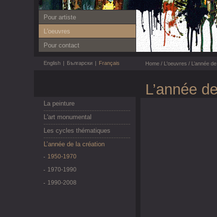
Pour artiste
L'oeuvres
Pour contact
English
|
Български
|
Français
Home
/
L'oeuvres
/
L’année de 
L’année de
La peinture
L'art monumental
Les cycles thématiques
L’année de la création
1950-1970
1970-1990
1990-2008