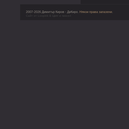
2007-2026 Димитър Киров - ДиКиро.
Някои права запазени
.
Сайт от
Loopink
&
Цвят и пиксел