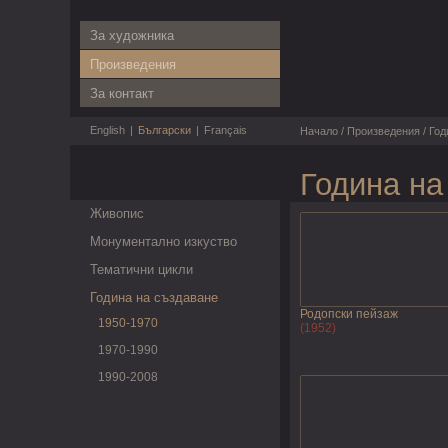
За художника
Произведения
За контакт
English
|
Български
|
Français
Начало
/
Произведения
/
Год
Година на
Живопис
Монументално изкуство
Тематични цикли
Година на създаване
Родопски пейзаж
1950-1970
(1952)
1970-1990
1990-2008