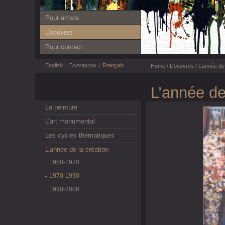
Pour artiste
L'oeuvres
Pour contact
English
|
Български
|
Français
Home
/
L'oeuvres
/
L’année de 
L’année de
La peinture
L'art monumental
Les cycles thématiques
L’année de la création
1950-1970
1970-1990
1990-2008