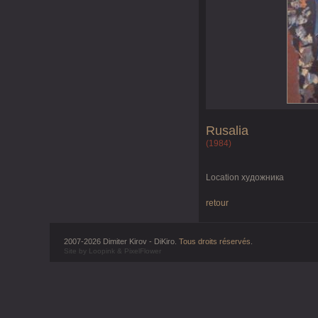
Rusalia
(1984)
Location художника
retour
2007-2026 Dimiter Kirov - DiKiro.
Tous droits réservés
.
Site by
Loopink
&
PixelFlower