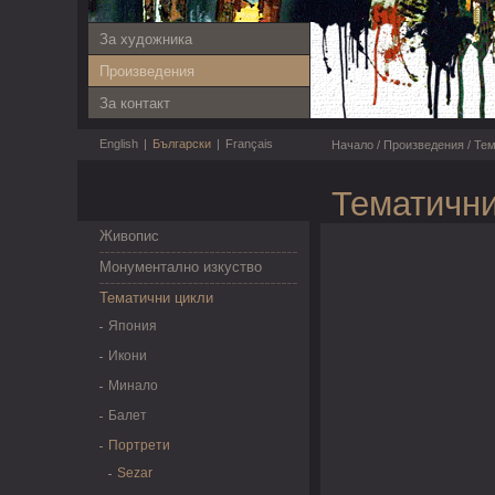
За художника
Произведения
За контакт
English
|
Български
|
Français
Начало
/
Произведения
/
Тем
Тематични
Живопис
Монументално изкуство
Тематични цикли
Япония
Икони
Минало
Балет
Портрети
Sezar