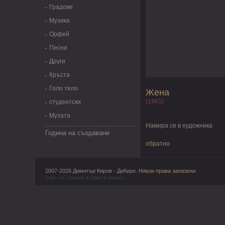
Градове
Музика
Орфей
Песни
Други
Кръста
Голо тяло
Жена
(1961)
студентски
Музата
Намира се в художника
Година на създаване
обратно
2007-2026 Димитър Киров - ДиКиро.
Някои права запазени
.
Сайт от
Loopink
&
Цвят и пиксел