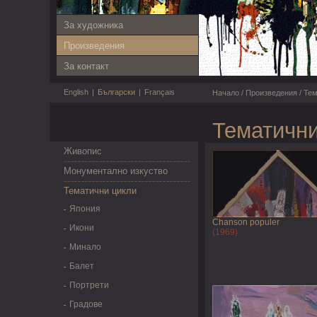
За художника
Произведения
За контакт
English
|
Български
|
Français
Начало
/
Произведения
/
Тем
Тематични
Живопис
Монументално изкуство
Тематични цикли
Япония
Chanson populer
Икони
(1969)
Минало
Балет
Портрети
Градове