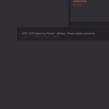
nationales
(2004)
2007-2026 Димитър Киров - ДиКиро.
Някои права запазени
.
Сайт от
Loopink
&
Цвят и пиксел