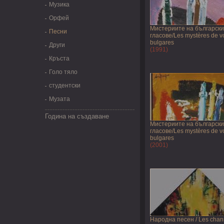
Музика
Орфей
Мистериите на българск
Песни
гласове/Les mystères de v
bulgares
Други
(1991)
Кръста
Голо тяло
студентски
Музата
Година на създаване
Мистериите на българск
гласове/Les mystères de v
bulgares
(2001)
Народна песен / Les cha