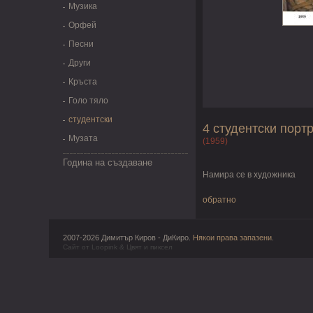
Музика
Орфей
Песни
Други
Кръста
Голо тяло
студентски
4 студентски порт
Музата
(1959)
Година на създаване
Намира се в художника
обратно
2007-2026 Димитър Киров - ДиКиро.
Някои права запазени
.
Сайт от
Loopink
&
Цвят и пиксел