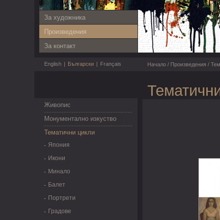
За художника
Произведения
За контакт
English
|
Български
|
Français
Начало
/
Произведения
/
Тем
Тематични
Живопис
Монументално изкуство
Тематични цикли
Япония
Икони
Минало
Балет
Портрети
Градове